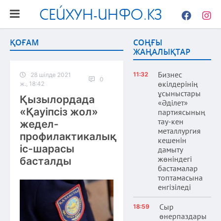
СЕЙХУН-ИНФО.КЗ
Facebook
Instag
ҚОҒАМ
СОҢҒЫ
ЖАҢАЛЫҚТАР
Бизнес
11:32
28 шілде 2021
0
өкілдерінің
ж., 18:42
ұсыныстары
Қызылордада
«Әділет»
«Қауіпсіз жол»
партиясының
тау-кен
жедел-
металлургия
профилактикалық
кешенін
іс-шарасы
дамыту
жөніндегі
басталды
бастамалар
топтамасына
енгізіледі
Сыр
18:59
өнерпаздары