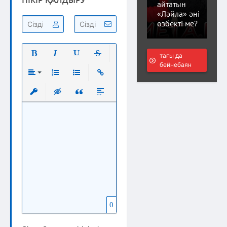
ПІКІР ҚАЛДЫРУ
айтатын
«Ләйла» әні
өзбекті ме?
тағы да
бейнебаян
Полужирный
Курсив
Подчеркнутый
Зачеркнутый
Выравнивание
Нумерованный список
Маркированный список
Вставить ссылку
Вставить защищенную ссылку
Вставка скрытого текста
Вставка цитаты
Вставка спойлера
0