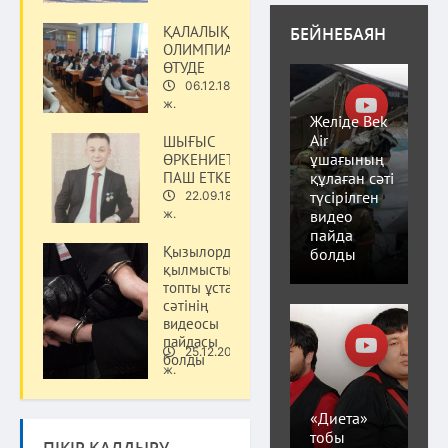
ҚАЛАЛЫҚ
БЕЙНЕБАЯН
ОЛИМПИАДА
ӨТУДЕ
06.12.18
Қоғам
ж.
Желіде Bek
Air
ШЫҒЫС
ұшағының
ӨРКЕНИЕТІН
құлаған сәті
ПАШ ЕТКЕН
түсірілген
22.09.18
Қоғам
видео
ж.
пайда
Қызылордада
болды
қылмыстық
топты ұстау
сәтінің
видеосы
пайдасы
25.12.20
болды
Қоғам
ж.
«Диета»
тобы