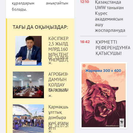
Қазақстанда
12:10
құралдарын анықтайтын
UWW таныған
болады.
Күрес
академиясын
ашу
ТАҒЫ ДА ОҚЫҢЫЗДАР:
жоспарлануда
КӘСІПКЕРЛЕРДІҢ
ҚҰРМЕТТІ
16:42
2,5 ЖЫЛДА 1
РЕФЕРЕНДУМҒА
МЛРД.160
ҚАТЫСУШЫ!
МЛН.ТЕҢГЕ
13.06.16
ҮНЕМДЕЛДІ
Қоғам
ж.
Жарнама 300 х 400
АГРОБИЗНЕСТІҢ
ДАМУЫН
ҚОЛДАУ
ТАРАЗЫЛАНДЫ
21.11.16
Қоғам
ж.
Қармақшыда
ұлттық
домбыра
күні аталып
02.07.20
өтті
Қоғам
ж.