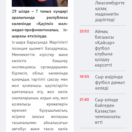
Люксембургте
қазақ
29 шілде – 7 тамыз күндері
мәдениетін
аралығында республика
дәріптеді
көлемінде «Қауіпсіз жол»
жедел-профилактикалық іс-
Аймақ
22:52
шарасы өткізілуде.
басшысы
«Қайсар»
Іс-шара барысында Жергілікті
футбол
полиция қызметі басқармасы,
клубына
Мемлекеттік кірістер және
қолдау
көліктік бақылау
көрсетті
инспекциясы органдарымен
бірлесіп, облыс көлемінде
Сыр өңірінде
16:55
қоғамдық тәртіпті сақтау мен
футбол дамып
жол қозғалысы қауіпсіздігін
келеді
қамтамасыз ету, жол көлік
оқиғаларының алдын алу, жол
Сыр елінде
21:40
қозғалысы ережелерін
бәйгеден
өрескел бұзушылықтың,
Қазақстан
чемпионаты
әсіресе заңсыз жолаушы
өтті
тасымалымен айналысатын
автобус және такси көлік