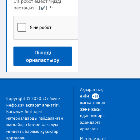
Сіз робот еместігіңізді
растаңыз - [
✔
]
*
:
Пікірді
орналастыру
Ақпараттық
өнім
+18
Copyright © 2020 «Сейхун-
жасқа толған
инфо.кз» ақпарат агенттігі.
және жасы
Басылым бетіндегі
одан жоғары
материалдарды пайдаланған
адамдарға
жағдайда сілтеме жасалуы
арналған.
міндетті. Барлық құқықтар
қорғалған.
Мәтінде қате