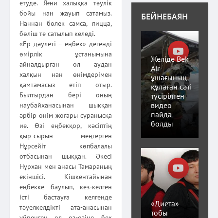
етуде. Яғни халыққа тәулік
бойы нан жауып сатамыз.
БЕЙНЕБАЯН
Наннан бөлек самса, пицца,
бөліш те сатылып келеді.
«Ер дәулеті – еңбек» дегенді
өмірлік ұстанымына
Желіде Bek
айналдырған ол аудан
Air
халқын нан өнімдерімен
ұшағының
қамтамасыз етіп отыр.
құлаған сәті
Былтырдан бері оның
түсірілген
видео
наубайханасынан шыққан
пайда
әрбір өнім жоғары сұранысқа
болды
ие. Өзі еңбекқор, кәсіптің
қыр-сырын меңгерген
Нұрсейіт көпбалалы
отбасынан шыққан. Әкесі
Нұрхан мен анасы Тамараның
екіншісі. Кішкентайынан
еңбекке баулып, кез-келген
істі бастауға келгенде
«Диета»
тәуелкелдікті ата-анасынан
тобы
үйренген ол өз-өзіне бек