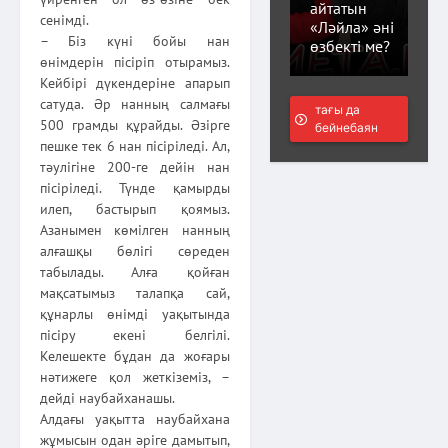
айтатын
сенімді.
«Ләйла» әні
– Біз күні бойы нан
өзбекті ме?
өнімдерін пісіріп отырамыз.
Кейбірі дүкендеріне апарып
сатуда. Әр нанның салмағы
тағы да
500 грамды құрайды. Әзірге
бейнебаян
пешке тек 6 нан пісіріледі. Ал,
тәулігіне 200-ге дейін нан
пісіріледі. Түнде қамырды
илеп, бастырып қоямыз.
Азанымен көмілген нанның
алғашқы бөлігі сөреден
табылады. Алға қойған
мақсатымыз талапқа сай,
құнарлы өнімді уақытында
пісіру екені белгілі.
Келешекте бұдан да жоғары
нәтижеге қол жеткіземіз, –
дейді наубайханашы.
Алдағы уақытта наубайхана
жұмысын одан әріге дамытып,