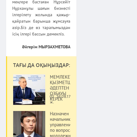
меңгере бастаған Нұрсейіт
Нұрханұлы шағын бизнесті
ілгерілету жолында қажыр-
қайратын барынша жұмсауға
әзір.Біз де өз тарапымыздан
ісің ілгері бассын демекпіз.
Әйгерім МЫРЗАХМЕТОВА
ТАҒЫ ДА ОҚЫҢЫЗДАР:
МЕМЛЕКЕТТІК
ҚЫЗМЕТШІЛЕР
ӘДЕПТЕН
ОЗБАУЫ
16.08.17
КЕРЕК
Қоғам
ж.
Назначен
начальник
управления
по вопросам
молодежной