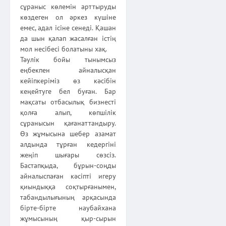
сұраныс көлемін арттыруды
көздеген ол әркез күшіне
емес, адал ісіне сенеді. Қашан
да шын қалап жасалған істің
мол несібесі болатыны хақ.
Тәулік бойы тынымсыз
еңбекпен айналысқан
кейіпкеріміз өз кәсібін
кеңейтуге бел буған. Бар
мақсаты отбасылық бизнесті
қолға алып, көпшілік
сұранысын қағанаттандыру.
Өз жұмысына шебер азамат
алдында тұрған кедергіні
жеңіп шығары сөзсіз.
Бастапқыда, бұрын-соңды
айналыспаған кәсіпті игеру
қиындыққа соқтырғанымен,
табандылығының арқасында
бірте-бірте наубайхана
жұмысының қыр-сырын