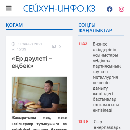
СЕЙХУН-ИНФО.КЗ
Facebook
Instag
ҚОҒАМ
СОҢҒЫ
ЖАҢАЛЫҚТАР
Бизнес
11:32
11 тамыз 2021
0
өкілдерінің
ж., 15:39
ұсыныстары
«Ер дәулеті –
«Әділет»
еңбек»
партиясының
тау-кен
металлургия
кешенін
дамыту
жөніндегі
бастамалар
топтамасына
енгізіледі
Жасыратыны жоқ, жеке
Сыр
18:59
кәсіпкерлер тұтынушыға өз
өнерпаздары
өнімімізді ұсынуда бәсекеге