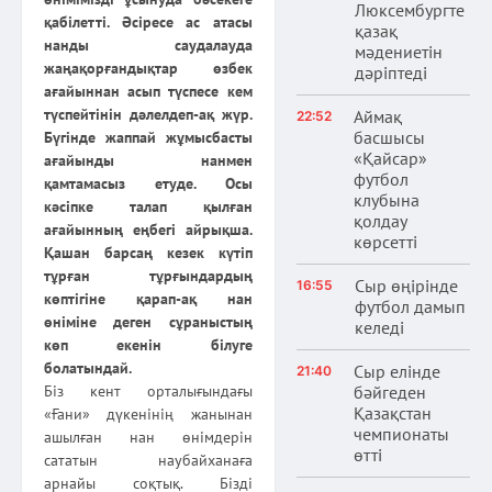
Люксембургте
қабілетті. Әсіресе ас атасы
қазақ
нанды саудалауда
мәдениетін
жаңақорғандықтар өзбек
дәріптеді
ағайыннан асып түспесе кем
түспейтінін дәлелдеп-ақ жүр.
Аймақ
22:52
басшысы
Бүгінде жаппай жұмысбасты
«Қайсар»
ағайынды нанмен
футбол
қамтамасыз етуде. Осы
клубына
кәсіпке талап қылған
қолдау
ағайынның еңбегі айрықша.
көрсетті
Қашан барсаң кезек күтіп
тұрған тұрғындардың
Сыр өңірінде
16:55
көптігіне қарап-ақ нан
футбол дамып
өніміне деген сұраныстың
келеді
көп екенін білуге
болатындай.
Сыр елінде
21:40
бәйгеден
Біз кент орталығындағы
Қазақстан
«Ғани» дүкенінің жанынан
чемпионаты
ашылған нан өнімдерін
өтті
сататын наубайханаға
арнайы соқтық. Бізді