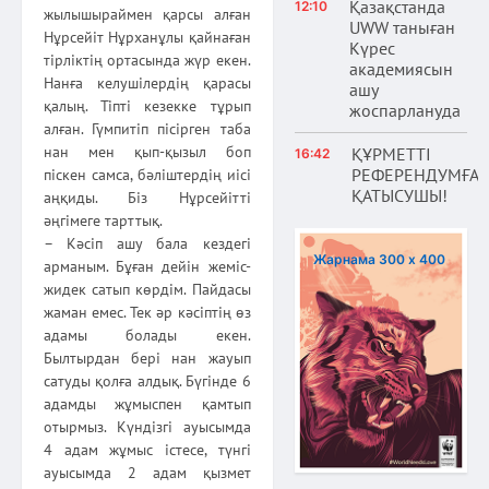
Қазақстанда
12:10
жылышыраймен қарсы алған
UWW таныған
Нұрсейіт Нұрханұлы қайнаған
Күрес
тірліктің ортасында жүр екен.
академиясын
Нанға келушілердің қарасы
ашу
қалың. Тіпті кезекке тұрып
жоспарлануда
алған. Гүмпитіп пісірген таба
нан мен қып-қызыл боп
ҚҰРМЕТТІ
16:42
РЕФЕРЕНДУМҒА
піскен самса, бәліштердің иісі
ҚАТЫСУШЫ!
аңқиды. Біз Нұрсейітті
әңгімеге тарттық.
– Кәсіп ашу бала кездегі
Жарнама 300 х 400
арманым. Бұған дейін жеміс-
жидек сатып көрдім. Пайдасы
жаман емес. Тек әр кәсіптің өз
адамы болады екен.
Былтырдан бері нан жауып
сатуды қолға алдық. Бүгінде 6
адамды жұмыспен қамтып
отырмыз. Күндізгі ауысымда
4 адам жұмыс істесе, түнгі
ауысымда 2 адам қызмет