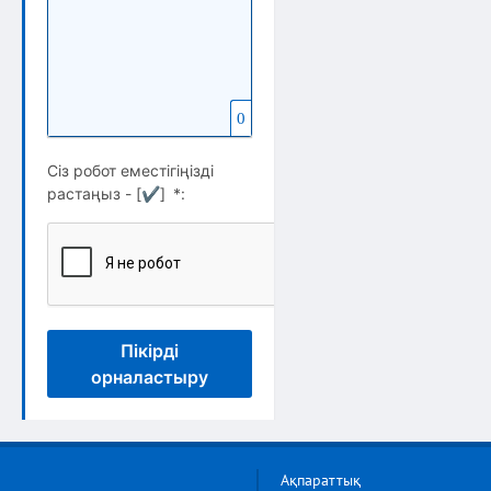
0
Сіз робот еместігіңізді
растаңыз - [
✔
]
*
:
Пікірді
орналастыру
Ақпараттық