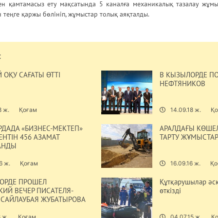
ен қамтамасыз ету мақсатында 5 каналға механикалық тазалау жұмы
теңге қаржы бөлініп, жұмыстар толық аяқталды.
:
 ОҚУ САҒАТЫ ӨТТІ
В КЫЗЫЛОРДЕ П
НЕФТЯНИКОВ
8 ж.
Қоғам
14.09.18 ж.
Қо
ДАДА «БИЗНЕС-МЕКТЕП»
АРАЛДАҒЫ КӨШЕЛ
НТІН 456 АЗАМАТ
ТАРТУ ЖҰМЫСТА
АНДЫ
6 ж.
Қоғам
16.09.16 ж.
Қо
ОРДЕ ПРОШЕЛ
Құтқарушылар әск
КИЙ ВЕЧЕР ПИСАТЕЛЯ-
өткізді
 САЙЛАУБАЯ ЖУБАТЫРОВА
8 ж.
Қоғам
04.07.15 ж.
Қ