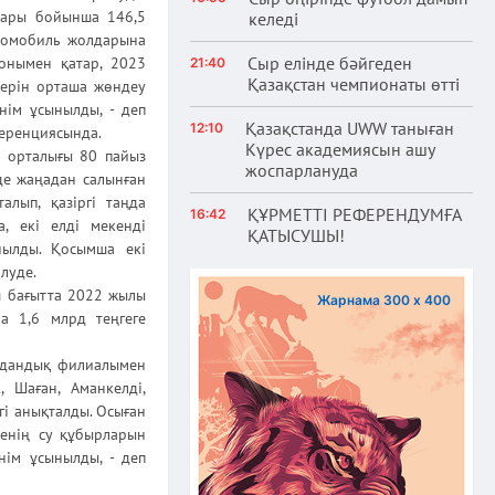
дары бойынша 146,5
келеді
втомобиль жолдарына
Сыр елінде бәйгеден
онымен қатар, 2023
21:40
Қазақстан чемпионаты өтті
лерін орташа жөндеу
ім ұсынылды, - деп
Қазақстанда UWW таныған
12:10
ференциясында.
Күрес академиясын ашу
н орталығы 80 пайыз
жоспарлануда
нде жаңадан салынған
лып, қазіргі таңда
ҚҰРМЕТТІ РЕФЕРЕНДУМҒА
16:42
а, екі елді мекенді
ҚАТЫСУШЫ!
нылды. Қосымша екі
ілуде.
ш бағытта 2022 жылы
Жарнама 300 х 400
а 1,6 млрд теңгеге
удандық филиалымен
, Шаған, Аманкелді,
гі анықталды. Осыған
шенің су құбырларын
нім ұсынылды, - деп