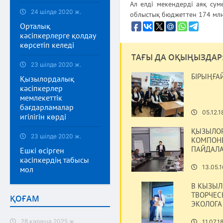
Ал елді мекендерді аяқ сум
24 шілде 2020 ж.
облыстық бюджеттен 174 млн 
Орталық
кәсіпкерлерге қолдау
көрсетіп келеді
ТАҒЫ ДА ОҚЫҢЫЗДАР
23 шілде 2020 ж.
БІРЫҢҒАЙ
Қызылордалық
кәсіпкерлер
мемлекеттік
бағдарламалар
05.12.1
игілігін көрді
ҚЫЗЫЛОР
23 шілде 2020 ж.
КОМПОНЕ
ПАЙДАЛ
Ешкі өсірген
кәсіпкердің табысы
13.05.1
мол
В КЫЗЫЛ
ТВОРЧЕС
ҚОҒАМ
ЭКОЛОГА
28 қараша 2025 ж.
11.07.1