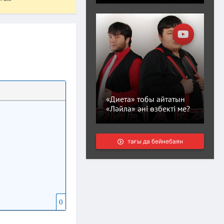
«Диета» тобы айтатын
«Ләйла» әні өзбекті ме?
тағы да бейнебаян
0