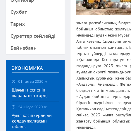
Оқиғалар
Сұхбат
жылға республикалық бюдже
Тарих
бойынша облыстық жолаушыл
мәлімдеді аудан әкімі Мұра
Суреттер сөйлейді
Айта кетейік, Сырдария айм
Бейнебаян
табиғи отынмен қамтылған. Б
тұрғын үйлерді газдандыру
«Қызылорда Газ тарату» ме
газдандыруға 2023 жылға 
ЭКОНОМИКА
ауылдық округті газдандыруғ
Халықтың сұранысы және бас
01 тамыз 2020 ж.
«Айдарлы, Аманкелді, Жеті
Шағын несиенің
бюджеттік өтінім жолданған.
шарапатын көрді
- Аудан бойынша тұрғындар
бірлесіп жүргізілген зерд
24 шілде 2020 ж.
Қоғалыкөл елді мекендерінде
Ауыл кәсіпкерлерін
сәйкес, 2023 жылға респуб
қолдау жалғасын
жаңарту бойынша облыстық 
табады
мәлімдеді.