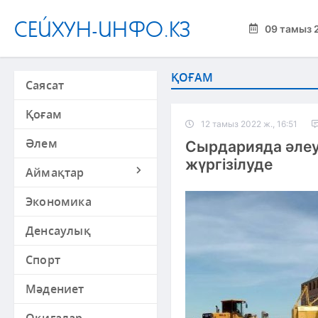
СЕЙХУН-ИНФО.КЗ
09 тамыз 
ҚОҒАМ
Саясат
Қоғам
12 тамыз 2022 ж., 16:51
Әлем
Сырдарияда әле
жүргізілуде
Аймақтар
Экономика
Денсаулық
Спорт
Мәдениет