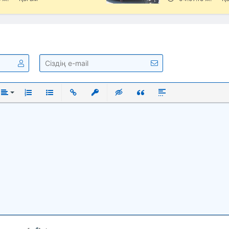
ый
нутый
Выравнивание
Нумерованный список
Маркированный список
Вставить ссылку
Вставить защищенную ссылку
Вставка скрытого текста
Вставка цитаты
Вставка спойлера