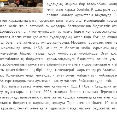
Аудандық маңызы бар автомобиль жол
млн теңге қаржы бөлініп, 9 шақырым а
орташа жөндеу жұмыстары аяқталуда. С
ттен қаржыландыруға Тереңөзек кенті және елді мекендердің көше
ар көлігі және автомобиль жолдары басқармасына бюджеттік өтін
т Ергешбаев өңірлік коммуникациялар қызметінде өткен баспасөз кон
ақтағы ілеспе газға қосылған аудандардың қатарында. Бүгінде ауда
ұл бағыттағы жұмыстар әлі де жалғасуда. Мәселен, Тереңөзек кенті
 мақсатында құны 143,8 млн теңге болатын жоба құрылысы аяқта
кемесімен бірлесіп газды қосу жұмыстары жүргізілуде. Оған қос
республикалық бюджеттен қаржыландыруға бюджеттік өтінім ұсы
а жоба-сметалық құжаттама әзірленіп, мемлекеттік сараптамадан өткіз
ты қажеттіліктерінің бірі – елді мекендерді жарықтандыру. Аталмы
көл, Қоғалыкөл елді мекендерін электрмен жабдықтау» жобаларын
 Ал тұрғындарды таза ауызсумен қамту мәселесі бойынша аудан әкімі:
 100 пайыз ауызсу жүйесімен қамтылған. ОДСП «Арал» Сырдария а
елеу жұмыстарына сәйкес 2006 жылдан бастап салынған Тереңөзек
 ауызсу құбырларының тозығы жетіп, күрделі жөндеуді қажет ететінді
ликалық бюджеттен қаржыландырылуға Тереңөзек кентіндегі 10 кө
құрылыс, сәулет және қала құрылысы басқармасына бюджеттік өті