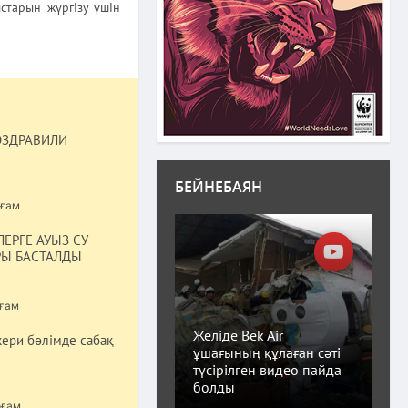
старын жүргізу үшін
ОЗДРАВИЛИ
БЕЙНЕБАЯН
ғам
ЕРГЕ АУЫЗ СУ
РЫ БАСТАЛДЫ
ғам
Желіде Bek Air
ери бөлімде сабақ
ұшағының құлаған сәті
түсірілген видео пайда
болды
оғам