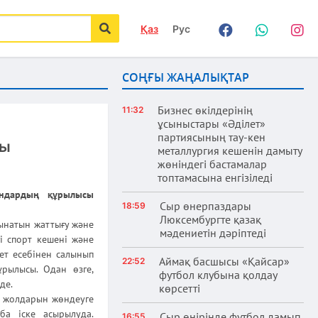
Қаз
Рус
Facebook
WhatsApp
Instag
іздеу
СОҢҒЫ ЖАҢАЛЫҚТАР
Бизнес өкілдерінің
11:32
ұсыныстары «Әділет»
партиясының тау-кен
ды
металлургия кешенін дамыту
жөніндегі бастамалар
топтамасына енгізіледі
андардың құрылысы
Сыр өнерпаздары
18:59
Люксембургте қазақ
лынатын жаттығу және
мәдениетін дәріптеді
гі спорт кешені және
ет есебінен салынып
Аймақ басшысы «Қайсар»
22:52
ұрылысы. Одан өзге,
футбол клубына қолдау
уде.
көрсетті
 жолдарын жөндеуге
ба іске асырылуда.
Сыр өңірінде футбол дамып
16:55