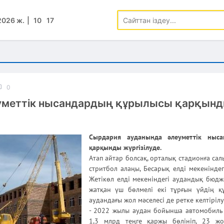
2026 ж.
10
:
17
0
уметтік нысандардың құрылысы қарқын
Сырдария ауданында әлеуметтік ныс
қарқынды жүргізілуде.
Атап айтар болсақ, орталық стадионға са
стритбол алаңы, Бесарық елді мекенінде
Жетікөл елді мекеніндегі аудандық бюдж
жатқан үш бөлмелі екі тұрғын үйдің қ
аудандағы жол мәселесі де ретке келтіріл
- 2022 жылы аудан бойынша автомобиль
1,3 млрд теңге қаржы бөлініп, 23 жо