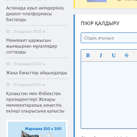
Астанада ауыл әкімдерінің
диалог-платформасы
басталды
ПІКІР ҚАЛДЫРУ
25 қараша 2025 ж.
Мемлекет қаржысын
жымқырған мұғалімдер
сотталды
Полужирный
Курсив
Подчеркнут
Зачерк
15 қараша 2025 ж.
Жаңа бағыттар айқындалды
15 қараша 2025 ж.
Қазақстан мен Өзбекстан
президенттері Жоғары
мемлекетаралық кеңестің
екінші отырысына қатысты
Жарнама 200 х 300