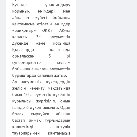
Бүгінде Тұрақтандыру
қорының өнімдері мен
айналым жүйесі бойынша
қамтамасыз етілетін өнімдер
«Байқоңыр» ӘКК» АҚ-на
қарасты 34 әлеуметтік
дүкенде және қосымша
Қызылорда қаласында
орналасқан 5 ірі
супермаркетте келісім
бойынша ашылған әлеуметтік
бұрыштарда сатылып жатыр.
Ал әлеуметтік дүкендердің
желісін кеңейту мақсатында
биыл 10 әлеуметтік дүкеннің
құрылысы жүргізіліп, оның
ішінде 6 дүкен ашылды. Одан
бөлек, қыркүйек айынан
бастап аймақ тұрғындарын
қолжетімді азық-түлік
тауарларымен қамтамасыз