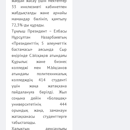
жағдай жасау үшін мектептер
33 инклюзивті кабинетпен
жабдықталды және арнайы
мамандар бөлініп, қамтылу
72,3%-ды құрады.
Тұңғыш Президент – Елбасы
Нұрсұлтан Назарбаевтың
«Прези­денттің 5 әлеуметтік
бастамасы» аясында Сыр
өңірінде С.Ысқақов атындағы
Құрылыс және бизнес
колледжі мен М.Ықсанов
атындағы политехникалық
колледждің 414 студенті
үшін жаңа жатақхана
пайдалануға берілді. Жыл
соңына дейін «Болашақ»
университетінің 444
орындық жаңа, заманауи
жатақ­ханасы студенттерге
табысталады.
Халықтың денсаулығы