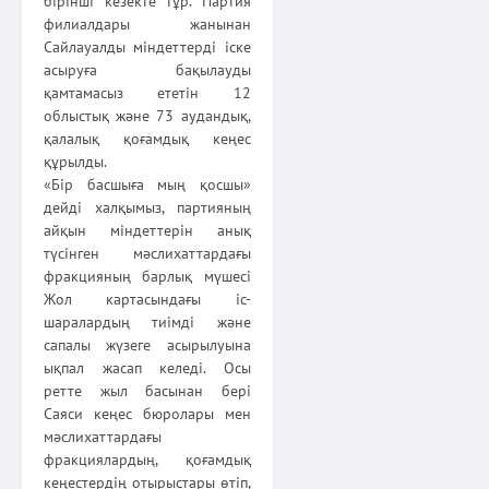
бірінші кезекте тұр. Партия
филиалдары жанынан
Сайлауалды міндеттерді іске
асыруға бақылауды
қамтамасыз ететін 12
облыстық және 73 аудандық,
қалалық қоғамдық кеңес
құрылды.
«Бір басшыға мың қосшы»
дейді халқымыз, партияның
айқын міндеттерін анық
түсінген мәслихаттардағы
фракцияның барлық мүшесі
Жол картасындағы іс-
шаралардың тиімді және
сапалы жүзеге асырылуына
ықпал жасап келеді. Осы
ретте жыл басынан бері
Саяси кеңес бюролары мен
мәслихаттардағы
фракциялардың, қоғамдық
кеңестердің отырыстары өтіп,