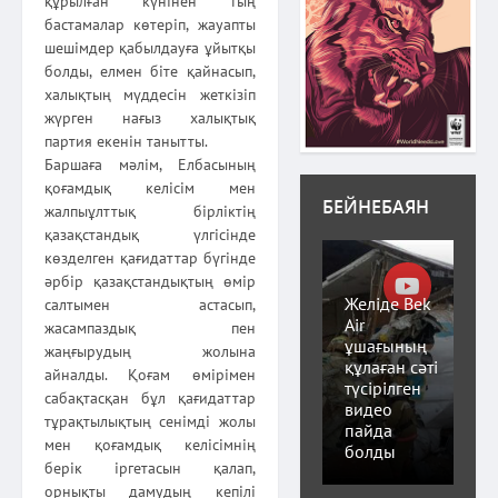
құрылған күнінен тың
бастамалар көтеріп, жауапты
шешімдер қабылдауға ұйытқы
болды, елмен біте қайнасып,
халықтың мүддесін жеткізіп
жүрген нағыз халықтық
партия екенін танытты.
Баршаға мәлім, Елбасының
қоғамдық келісім мен
БЕЙНЕБАЯН
жалпыұлттық бірліктің
қазақстандық үлгісінде
көзделген қағидаттар бүгінде
әрбір қазақстандықтың өмір
Желіде Bek
салтымен астасып,
Air
жасампаздық пен
ұшағының
жаңғырудың жолына
құлаған сәті
айналды. Қоғам өмірімен
түсірілген
сабақтасқан бұл қағидаттар
видео
тұрақтылықтың сенімді жолы
пайда
мен қоғамдық келісімнің
болды
берік іргетасын қалап,
орнықты дамудың кепілі