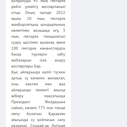
қолдануды 45 мың гектарға
дейін ұлғайту жоспарланып
отыр. Оның ішінде 2022
жылы 10 мың гектарға
жаңбырлатқыш қондырғының
көмегімен жоңышқа егу, 3
мың гектарға тамшылатып
суару әдісімен қызанақ және
100 гектарға көкөністердің
басқа түрлерін себу
жобаларын іске асыру
жоспарлары бар.
Қыс айларында келіп түскен
артық су көлемін жинақтап,
оны көктем мен жаз
айларында төменгі ағысқа
жіберу мақсатында
Президент Жолдауына
сәйкес, көлемі 775 млн текше
метр болатын Қараөзек
ағысында су қоймасын салу
көзделді. Сондай-ақ бүгінде