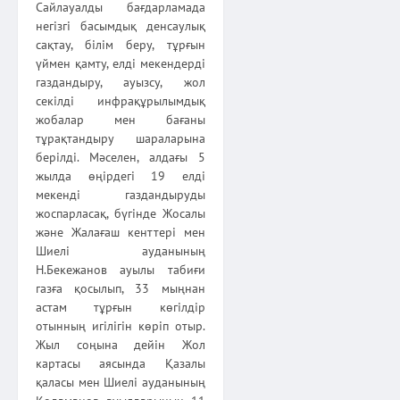
Сайлауалды бағдарламада
негізгі басымдық денсаулық
сақтау, білім беру, тұрғын
үймен қамту, елді мекендерді
газдандыру, ауызсу, жол
секілді инфрақұрылымдық
жобалар мен бағаны
тұрақтандыру шараларына
берілді. Мәселен, алдағы 5
жылда өңірдегі 19 елді
мекенді газдандыруды
жоспарласақ, бүгінде Жосалы
және Жалағаш кенттері мен
Шиелі ауданының
Н.Бекежанов ауылы табиғи
газға қосылып, 33 мыңнан
астам тұрғын көгілдір
отынның игілігін көріп отыр.
Жыл соңына дейін Жол
картасы аясында Қазалы
қаласы мен Шиелі ауданының