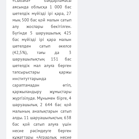
«Сыбаға» бағдарламасы
аясында облысқа 1 000 бас
шетелдік мүйізді ірі қара, 27
мың 500 бас қой малын сатып
алу жоспары бекітілген.
Бүгінде 5 шаруашылық 425
бас мүйізді ірі қара малын
шетелден сатып әкелсе
(42,5%), тағы да 3
шаруашылықтың 151 бас
шетелдік мал алуға берген
тапсырыстары қаржы
институттарында
сараптамадан өтіп,
қаржыландыру жұмыстары
жүргізілуде. Мұнымен бірге, 4
шаруашылық 2 644 бас қой
малының аналықтарын сатып
алды. 11 шаруашылықтың 638
бас қой сатып алуға үшін
несие рәсімдеуге берген
құжаттары «Аграрлық несие