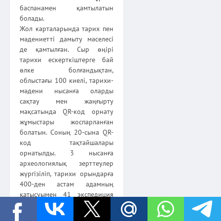
баспанамен қамтылатын
болады.
Жол карталарында тарих пен
мәдениетті дамыту мәселесі
де қамтылған. Сыр өңірі
тарихи ескерткіштерге бай
өлке болғандықтан,
облыстағы 100 киелі, тарихи-
мәдени нысанға оларды
сақтау мен жаң­ғырту
мақсатында QR-код орнату
жұмыстары жоспарланған
болатын. Соның 20-сына QR-
код тақтай­шалары
орнатылды. 3 нысанға
археологиялық зерттеулер
жүргізіліп, тарихи орындарға
400-ден астам адамның
қатысуымен 41 экс­педиция
ұйымдастырылды. Тарихи-
мәдени мұраларымызды