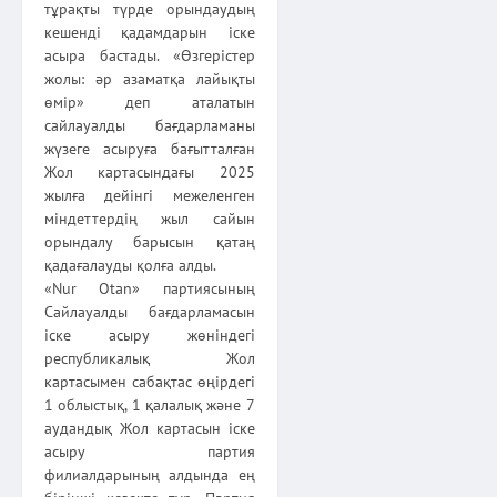
тұрақты түрде орындаудың
кешенді қадамдарын іске
асыра бастады. «Өзгерістер
жолы: әр азаматқа лайықты
өмір» деп аталатын
сайлауалды бағдарламаны
жүзеге асыруға бағытталған
Жол картасындағы 2025
жылға дейінгі межеленген
міндеттердің жыл сайын
орындалу барысын қатаң
қадағалауды қолға алды.
«Nur Otan» партиясының
Сайлауалды бағдарламасын
іске асыру жөніндегі
республикалық Жол
картасымен сабақтас өңірдегі
1 облыстық, 1 қалалық және 7
аудандық Жол картасын іске
асыру партия
филиалдарының алдында ең