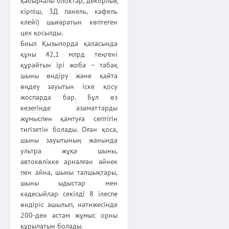
қабырғалы блоктар, декорлық
кірпіш, 3Д панель, кафель
клейі) шығаратын көптеген
цех қосылды.
Биыл Қызылорда қаласында
құны 42,1 млрд теңгені
құрайтын ірі жоба – табақ
шыны өндіру және қайта
өңдеу зауытын іске қосу
жоспарда бар. Бұл өз
кезегінде азаматтарды
жұмыспен қамтуға септігін
тигізетін болады. Оған қоса,
шыны зауытының жанында
ультра жұқа шыны,
автокөлікке арналған әйнек
пен айна, шыны талшықтары,
шыны ыдыстар мен
кәдесыйлар секілді 8 ілеспе
өндіріс ашылып, нәтижесінде
200-ден астам жұмыс орны
құрылатын болады.