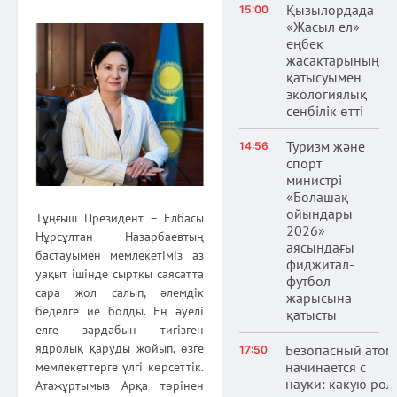
Қызылордада
15:00
«Жасыл ел»
еңбек
жасақтарының
қатысуымен
экологиялық
сенбілік өтті
Туризм және
14:56
спорт
министрі
«Болашақ
ойындары
Тұңғыш Президент – Елбасы
2026»
Нұрсұлтан Назарбаевтың
аясындағы
бастауы­мен мемлекетіміз аз
фиджитал-
уақыт ішінде сыртқы саясатта
футбол
сара жол салып, әлемдік
жарысына
беделге ие болды. Ең әуелі
қатысты
елге зардабын тигізген
ядролық қаруды жойып, өзге
Безопасный атом
17:50
начинается с
мемлекеттерге үлгі көрсеттік.
науки: какую рол
Атажұртымыз Арқа төрінен