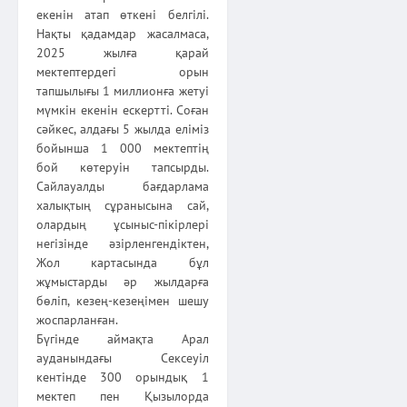
екенін атап өткені белгілі.
Нақты қадамдар жасалмаса,
2025 жылға қарай
мектептердегі орын
тапшылығы 1 миллионға жетуі
мүмкін екенін ескертті. Соған
сәйкес, алдағы 5 жылда еліміз
бойынша 1 000 мектептің
бой көтеруін тапсырды.
Сайлауалды бағдарлама
халықтың сұранысына сай,
олардың ұсыныс-пікірлері
негізінде әзірленгендіктен,
Жол картасында бұл
жұмыстарды әр жылдарға
бөліп, кезең-кезеңімен шешу
жоспарланған.
Бүгінде аймақта Арал
ауданындағы Сексеуіл
кентінде 300 орындық 1
мектеп пен Қызылорда