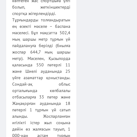
көптеген жас спортшыға үлгі
болып, жеткіншектерді
спортқа жігерлендірді.
Тұрғындарды толғандыратын
ең өзекті мәселе – баспана
мәселесі. Бұл мақсатта 502,4
мың шаршы метр тұрғын үй
пайдалануға берілді (биылға
жоспар 644,7 мың шаршы
метр). Мәселен, Қызылорда
қаласында 550 пәтерлі 11
және Шиелі ауданында 25
үйге азаматтар қоныстанды.
Сондай-ақ облыс
орталығында көпбалалы
отбасыларға 33 пәтер және
Жаңақорған ауданында 18
пәтерлі 1 тұрғын үй сатып
алынды. Жоспарланған
игілікті істер жыл соңына
дейін өз жалғасын тауып, 1
000-нан астам тұрғын