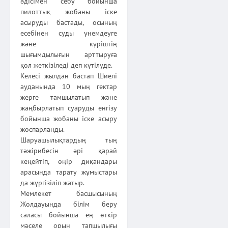
әдісімен себу бойынша
пилоттық жобаны іске
асыруды бастады, осының
есебінен суды үнемдеуге
және күріштің
шығымдылығын арттыруға
қол жеткізіледі деп күтілуде.
Келесі жылдан бастап Шиелі
ауданында 10 мың гектар
жерге тамшылатып және
жаңбырлатып суаруды енгізу
бойынша жобаны іске асыру
жоспарланды.
Шаруашылықтардың тың
тәжірибесін әрі қарай
кеңейтіп, өңір диқандары
арасында тарату жұмыстары
да жүргізіліп жатыр.
Мемлекет басшысының
Жолдауында білім беру
саласы бойынша ең өткір
мәселе орын тапшылығы