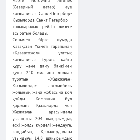
мәрте Nordwind Airlines
(Северный ветер) әуе
компаниясы Санкт-Петербор-
Қызылорда-Санкт-Петербор
халықаралық рейсін жүзеге
асыратын болады.
Сонымен бірге жуырда
Қазақстан Үкіметі тарапынан
«Қазавто­жол» ұлттық
компаниясы Еуропа қайта
құру және даму банкімен
құны 240 миллион доллар
тұратын «Жезқазған-
Қызылорда» автомобиль
жолының жаңа жобасына қол
қойды. Компания бұл
қаржыны Қызылорда мен
Жезқазған арасындағы
ұзындығы 204 шақырымдық
ескі жолды күрделі жөндеуге,
сондай-ақ Қызылордадағы
ұзындығы 14,8 шақырымдық