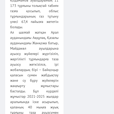
Қодаманов ауылдарының 11
173 тұрғыны толықтай табиғи
газға қосылып, облыс
тұрғындарының газ тұтыну
үлесі 67,4 пайызға жететін
болады.
Ал шалғай жатқан Арал
ауданындағы Аққұлақ, Қазалы
ауданын­дағы Жанқожа батыр,
Майдакөл ауылдарына
ауызсу жүйелері жүргізіліп,
жергілікті тұрғындарға таза
ауызсу жеткізілсе, ірі
жобалардың бірі – Байқоңыр
қаласын сумен жабдықтау
және су бұру жүйелерін
жаңғырту жұмыстары
басталды. Бұл күрделі
жұмыстар 2021-2025 жылдар
аралығында іске асырылып,
қаланың 40 мыңға жуық
тұрғыны таза ауызсумен