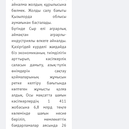
айналма жолдың құрылысына
бөлмек. Жолды салу бағыты
Қызылорда облысы
аумағынан басталады.
Бүгінде Сыр елі аграрлық
аймақтан аграрлы-
индустриялы өлкеге айналды.
Қазіргідей күрделі жағдайда
біз экономиканың тиімділігін
арттырып, кәсіпкерлік
саласын дамыту, азық-түлік
өнімдерін сақтау
қоймаларының жұмысын
ретке келтіру бағытында
көптеген жұмысты қолға
алдық. Осы мақсатта шағын
кәсіпкерлердің 1 411
жобасына 6,8 млрд теңге
көлемінде шағын несие
беріліп, мемлекеттік
бағдарламалар аясында 26