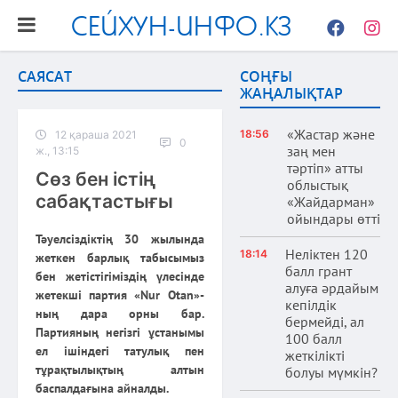
СЕЙХУН-ИНФО.КЗ
Facebook
Instag
САЯСАТ
СОҢҒЫ
ЖАҢАЛЫҚТАР
«Жастар және
18:56
12 қараша 2021
0
заң мен
ж., 13:15
тәртіп» атты
Сөз бен істің
облыстық
сабақтастығы
«Жайдарман»
ойындары өтті
Тәуелсіздіктің 30 жылында
Неліктен 120
18:14
жеткен барлық табысымыз
балл грант
бен жетістігіміздің үлесінде
алуға әрдайым
жетекші партия «Nur Otan»-
кепілдік
ның дара орны бар.
бермейді, ал
Партияның негізгі ұстанымы
100 балл
ел ішіндегі татулық пен
жеткілікті
тұрақтылықтың алтын
болуы мүмкін?
баспалдағына айналды.