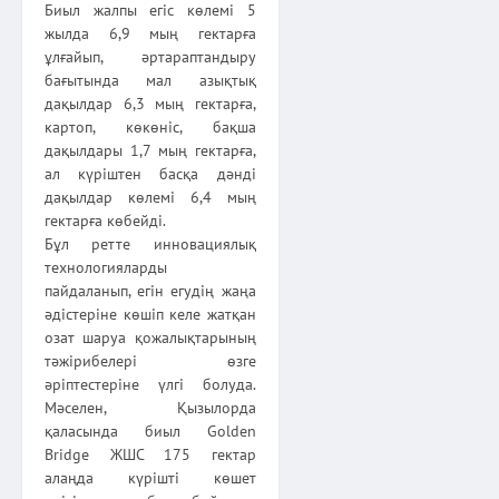
Биыл жалпы егіс көлемі 5
жылда 6,9 мың гектарға
ұлғайып, әртараптандыру
бағытында мал азықтық
дақылдар 6,3 мың гектарға,
картоп, көкөніс, бақша
дақылдары 1,7 мың гектарға,
ал күріштен басқа дәнді
дақылдар көлемі 6,4 мың
гектарға көбейді.
Бұл ретте инновациялық
технологияларды
пайдаланып, егін егудің жаңа
әдістеріне көшіп келе жатқан
озат шаруа қожалықтарының
тәжірибелері өзге
әріптестеріне үлгі болуда.
Мәселен, Қызылорда
қаласында биыл Golden
Bridge ЖШС 175 гектар
алаңда күрішті көшет