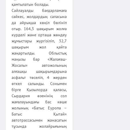
қамтылатын болады.
Сайлауалды бағдарламаға
сәйкес, жолдардың сапасына
да айрықша көңіл бөлініп
отыр. 164,3 шақырым жолға
күрделі және орташа жөндеу
жұмыстары жүргізіліп, 32,7
шақырым жол қайта
жаңартылды. Облыстық
маңызы бар «Жалағаш-
Жосалы» автожолының
алғашқы шақырымдарына
асфальт төселіп, 4 жерден
өткел салынды. Сонымен
бірге Қызылорда қаласы,
Сырдария өзенінің сол
жағалауындағы бас көше
жолының «Батыс Еуропа –
Батыс Қытай»
автотрассасымен жанасатын
тұсында жолайрығының