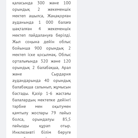
қаласында 300 және 100
орындық 2 жекеменшік
мектеп ашылса, Жаңақорған
ауданында 1 000 балаға
шақталған 4 жекеменшік
мектеп пайдалануға берілді.
Жыл соңына дейін облыс
бойынша 900 орындық 2
мектеп іске қосылмақ. Облыс
орталығында 320 және 120
орындық 2 балабақша, Арал
және Сырдария
аудандарында 40 орындық
балабақша салынып, жұмысын
бастады. Қазір 1-6 жастағы
балалардың мектепке дейінгі
тәрбие мен оқытумен
қамтылу жоспары 79 пайыз
болса, орындалуы 85,5
пайызды құрап отыр.
Инклюзивті білім беруге