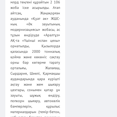
млрд теңгені құрайтын 2 106
жоба іске асырылды. Атап
айтсақ, Жаңақорған
ауданында «Қуат әк» ЖШС-
ның «Әк зауытының
модернизациясы» жобасы, ас
тұзын өндіруде «Аралтұз»
АҚ-та «Үшінші испан цехы»
орнатылды, Қызылорда
қаласында 2000 тонналық
қойма және көкөніс сақтау
орны бар көтерме тарату
орталығы, Жалағаш,
Сырдария, Шиелі, Қармақшы
аудандарында қара күрішті
ақтау және жем шығару
цехтары, сонымен қатар ұн
зауыты, шұжық өндіру,
попкорн шығару, автокөлік
бамперлерін, құрылыс
материалдарын (темір-бе­тон,