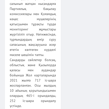
салынып жатқан нысандарға
Партиялық бақылау
комиссиялары мен Қоғамдық
кеңес мүшелерінің
қатысуымен тұрақты түрде
мониторинг жұмыстары
жүргізіліп отыр. Нәтижесінде,
тұрғындардың өмір сүру
сапасының жақсаруына әсер
ететін көптеген күрделі
мәселе шешімін тапты.
Сандарды сөйлетер болсақ,
облыстық және Қызылорда
қаласы мен аудандар
бойынша Жол карталарында
2021 жылға 717 іс-шара
жоспарланған. Осы жылдың
10 айының қорытындысымен
олардың 465-і орындалды,
252 іс-шара орындалу
үстінде.