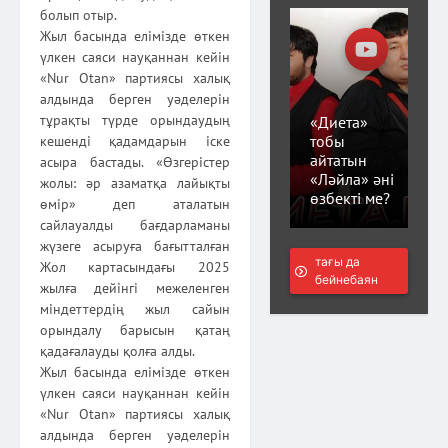
болып отыр.
Жыл басында елімізде өткен
үлкен саяси науқаннан кейін
«Nur Otan» партиясы халық
алдында берген уәделерін
тұрақты түрде орындаудың
«Диета»
тобы
кешенді қадамдарын іске
айтатын
асыра бастады. «Өзгерістер
«Ләйла» әні
жолы: әр азаматқа лайықты
өзбекті ме?
өмір» деп аталатын
сайлауалды бағдарламаны
жүзеге асыруға бағытталған
тағы да
Жол картасындағы 2025
бейнебаян
жылға дейінгі межеленген
міндеттердің жыл сайын
орындалу барысын қатаң
қадағалауды қолға алды.
Жыл басында елімізде өткен
үлкен саяси науқаннан кейін
«Nur Otan» партиясы халық
алдында берген уәделерін