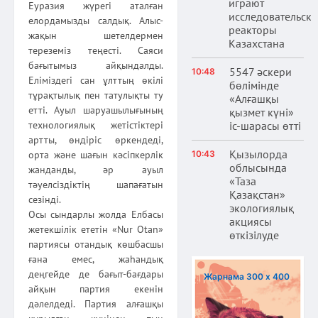
играют
Еуразия жүрегі аталған
исследовательски
елордамызды салдық. Алыс-
реакторы
жақын шетелдермен
Казахстана
тереземіз теңесті. Саяси
бағытымыз айқындалды.
5547 әскери
10:48
Еліміздегі сан ұлттың өкілі
бөлімінде
тұрақтылық пен татулықты ту
«Алғашқы
етті. Ауыл шаруашылығының
қызмет күні»
іс-шарасы өтті
технологиялық жетістіктері
артты, өндіріс өркендеді,
Қызылорда
10:43
орта және шағын кәсіпкерлік
облысында
жанданды, әр ауыл
«Таза
тәуелсіздіктің шапағатын
Қазақстан»
сезінді.
экологиялық
Осы сындарлы жолда Елбасы
акциясы
жетекшілік ететін «Nur Otan»
өткізілуде
пар­тиясы отандық көшбасшы
ғана емес, жаһандық
деңгейде де бағыт-бағдары
Жарнама 300 х 400
айқын партия екенін
дәлелдеді. Партия алғашқы