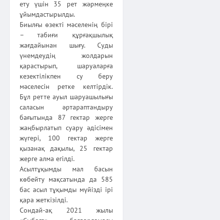
ету үшін 35 рет жәрмеңке
ұйымдастырылды.
Биылғы өзекті мәселенің бірі
– табиғи құрғақшылық
жағдайынан шығу. Суды
үнемдеудің жолдарын
қарастырып, шаруаларға
кезектілікпен су беру
мәселесін ретке келтірдік.
Бұл ретте ауыл шаруашылығы
саласын әртараптандыру
бағытында 87 гектар жерге
жаңбырлатып суару әдісімен
жүгері, 100 гектар жерге
қызанақ дақылы, 25 гектар
жерге алма егілді.
Асылтұқымды мал басын
көбейту мақсатында да 585
бас асыл тұқымды мүйізді ірі
қара жеткізілді.
Сондай-ақ 2021 жылы