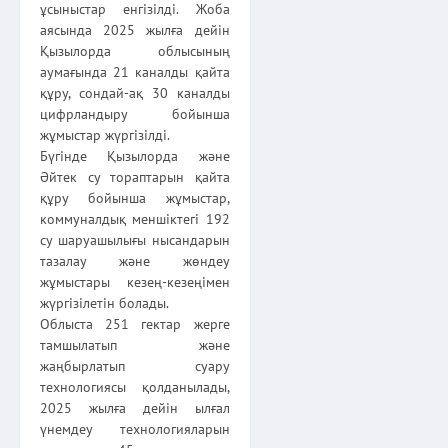
ұсыныстар енгізілді. Жоба
аясында 2025 жылға дейін
Қызылорда облысының
аумағында 21 каналды қайта
құру, сондай-ақ 30 каналды
цифрландыру бойынша
жұмыстар жүргізілді.
Бүгінде Қызылорда және
Әйтек су тораптарын қайта
құру бойынша жұмыстар,
коммуналдық меншіктегі 192
су шаруашылығы нысандарын
тазалау және жөндеу
жұмыстары кезең-кезеңімен
жүргізілетін болады.
Облыста 251 гектар жерге
тамшылатып және
жаңбырлатып суару
технологиясы қолданылады,
2025 жылға дейін ылғал
үнемдеу технологияларын