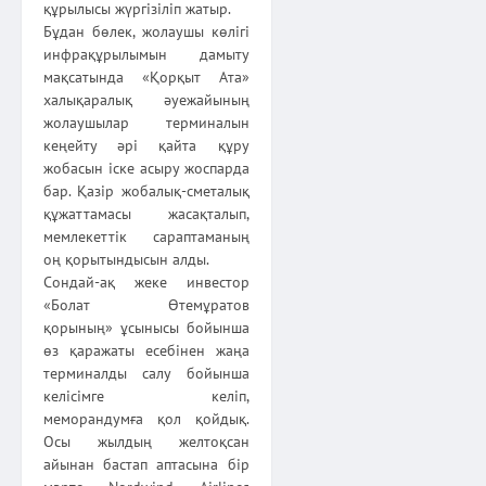
құрылысы жүргізіліп жатыр.
Бұдан бөлек, жолаушы көлігі
инфрақұрылымын дамыту
мақса­тында «Қорқыт Ата»
халықаралық әуежайының
жолаушылар терминалын
кеңейту әрі қайта құру
жобасын іске асыру жоспарда
бар. Қазір жобалық-сметалық
құжаттамасы жасақталып,
мемлекеттік сараптаманың
оң қорытындысын алды.
Сондай-ақ жеке инвестор
«Болат Өтемұратов
қорының» ұсынысы бойынша
өз қаражаты есебінен жаңа
терминалды салу бойынша
келісімге келіп,
меморандумға қол қойдық.
Осы жылдың желтоқсан
айынан бастап аптасына бір