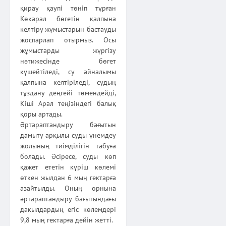
қирау қаупі төніп тұрған
Көкарал бөгетін қалпына
келтіру жұмыстарын бастауды
жоспарлап отырмыз. Осы
жұмыстарды жүргізу
нәтижесінде бөгет
күшейтіледі, су айналымы
қалпына келтіріледі, судың
тұздану деңгейі төмендейді,
Кіші Арал теңізіндегі балық
қоры артады.
Әртараптандыру бағытын
дамыту арқылы суды үнемдеу
жолының тиімділігін табуға
болады. Әсіресе, суды көп
қажет ететін күріш көлемі
өткен жылдан 6 мың гектарға
азайтылды. Оның орнына
әртараптандыру бағытындағы
дақылдардың егіс көлемдері
9,8 мың гектарға дейін жетті.