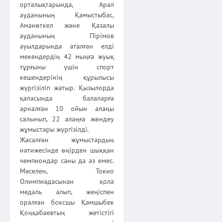
орталықтарында, Арал
ауданының Қамыстыбас,
Аманөткел және Қазалы
ауданының Пірімов
ауылдарында аталған елді
мекендердің 42 мыңға жуық
тұрғыны үшін спорт
кешендерінің құрылысы
жүргізіліп жатыр. Қызылорда
қала­сында балаларға
арналған 10 ойын алаңы
салынып, 22 алаңға жөндеу
жұмыстары жүргізілді.
Жасалған жұмыстардың
нәтижесінде өңірден шыққан
чемпион­дар саны да аз емес.
Мәселен, Токио
Олимпиадасынан қола
медаль алып, жеңіспен
оралған боксшы Қамшыбек
Қоңқабаевтың жетістігі