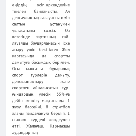
өңірдің өсіп-өркендеуіне
тікелей байланысты. Ал
денсаулықтың салауатты өмір
салтын ұстанумен
ұштасатыны сөзсіз. Өз
кезегінде партияның сай­
лауалды бағдарламасын іске
асыру үшін бекітілген Жол
карта­сында да спортты
дамытуға басымдық беріл­ген.
Осы мақсатта бұқаралық
спорт түрлерін дамыту,
денешы­нықтыру және
спортпен айналысатын тұр­
ғындардың үлесін 35%-ға
дейін жеткізу мақсатында 1
жүзу бассейні, 8 стритбол
алаңы пайдалануға беріліп, 1
стадион күрделі жөндеуден
өтті. Жалағаш, Қармақшы
аудандарның