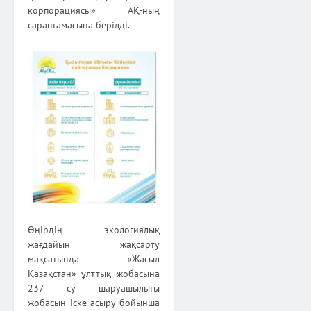
корпорациясы» АҚ-ның
сараптамасына берілді.
Өңірдің экологиялық
жағдайын жақсарту
мақсатында «Жасыл
Қазақстан» ұлттық жобасына
237 су шаруашылығы
жобасын іске асыру бойынша