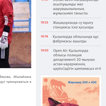
асылтұқымды мал
шаруашылығының
жұмысымен танысты
Жаңақорғанда су тарату
19:23
станциясы іске қосылды
Қызылорда облысында құс
18:18
фабрикасы ашылды
Open Air: Қызылорда
10:03
облысы полиция
департаменті 20 мыңнан
астам көрерменнің
қауіпсіздігін қамтамасыз етті
екова, Абылайхана
удут тренироваться в
Жарнама 300 х 400