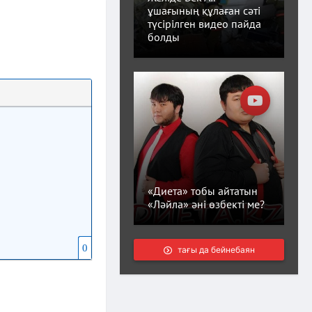
ұшағының құлаған сәті
түсірілген видео пайда
болды
«Диета» тобы айтатын
«Ләйла» әні өзбекті ме?
0
тағы да бейнебаян