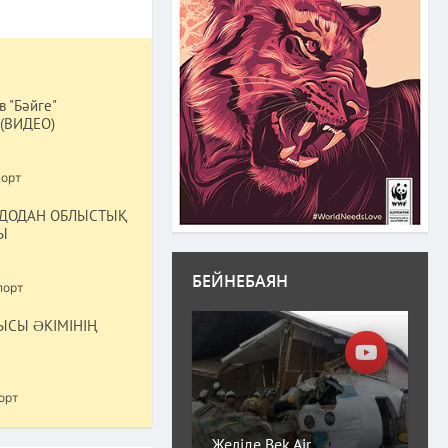
 "Бәйге"
 (ВИДЕО)
орт
НДОДАН ОБЛЫСТЫҚ
Ы
БЕЙНЕБАЯН
порт
ЫСЫ ƏКІМІНІҢ
орт
Желіде Bek Air