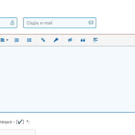
ый
нутый
Выравнивание
Нумерованный список
Маркированный список
Вставить ссылку
Вставить защищенную ссылку
Вставка скрытого текста
Вставка цитаты
Вставка спойлера
таңыз - [
✔
]
*
: