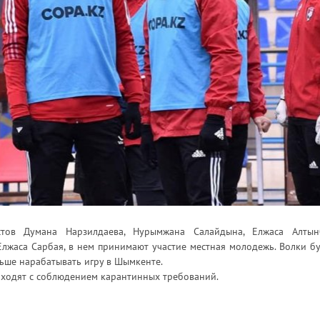
тов Думана Нарзилдаева, Нурымжана Салайдына, Елжаса Алтынб
Елжаса Сарбая, в нем принимают участие местная молодежь. Волки б
ьше нарабатывать игру в Шымкенте.
оходят с соблюдением карантинных требований.