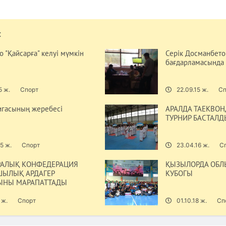
:
 "Қайсарға" келуі мүмкін
Серік Досманбетов
бағдарламасында
5 ж.
Спорт
22.09.15 ж.
Сп
игасының жеребесі
АРАЛДА ТАЕКВО
ТУРНИР БАСТАЛД
5 ж.
Спорт
23.04.16 ж.
С
АЛЫҚ КОНФЕДЕРАЦИЯ
ҚЫЗЫЛОРДА ОБЛ
ЫЛЫҚ АРДАГЕР
КУБОГЫ
ЫНЫ МАРАПАТТАДЫ
 ж.
Спорт
01.10.18 ж.
Сп