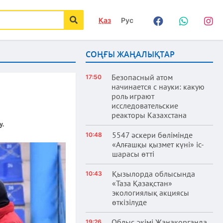
Қаз
Рус
Facebook
WhatsApp
Instag
іздеу
СОҢҒЫ ЖАҢАЛЫҚТАР
Безопасный атом
17:50
начинается с науки: какую
роль играют
исследовательские
реакторы Казахстана
у.
5547 әскери бөлімінде
10:48
«Алғашқы қызмет күні» іс-
шарасы өтті
Қызылорда облысында
10:43
«Таза Қазақстан»
экологиялық акциясы
өткізілуде
Облыс әкімі Жаңақорғанда
19:26