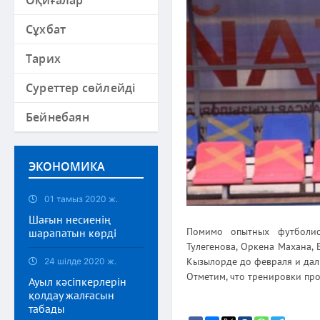
Оқиғалар
Сұхбат
Тарих
Суреттер сөйлейді
Бейнебаян
ЭКОНОМИКА
01 тамыз 2020 ж.
Шағын несиенің
Помимо опытных футболис
шарапатын көрді
Тулегенова, Оркена Махана, 
Кызылорде до февраля и дал
24 шілде 2020 ж.
Отметим, что тренировки пр
Ауыл кәсіпкерлерін
қолдау жалғасын
табады