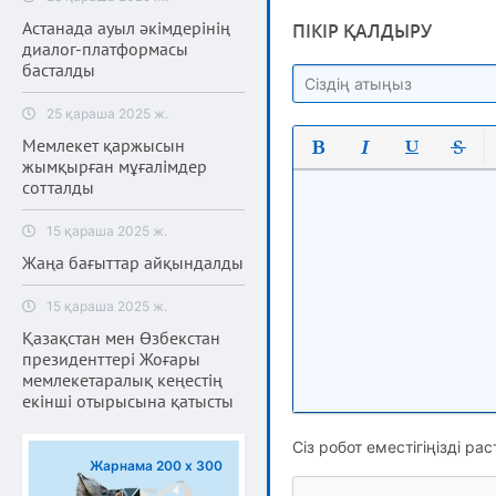
Астанада ауыл әкімдерінің
ПІКІР ҚАЛДЫРУ
диалог-платформасы
басталды
25 қараша 2025 ж.
Мемлекет қаржысын
жымқырған мұғалімдер
Полужирный
Курсив
Подчеркнут
Зачерк
сотталды
15 қараша 2025 ж.
Жаңа бағыттар айқындалды
15 қараша 2025 ж.
Қазақстан мен Өзбекстан
президенттері Жоғары
мемлекетаралық кеңестің
екінші отырысына қатысты
Сіз робот еместігіңізді рас
Жарнама 200 х 300