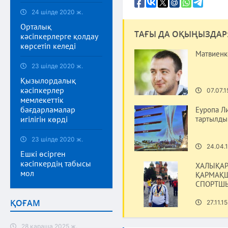
24 шілде 2020 ж.
Орталық
ТАҒЫ ДА ОҚЫҢЫЗДАР
кәсіпкерлерге қолдау
көрсетіп келеді
Матвиенко
23 шілде 2020 ж.
Қызылордалық
кәсіпкерлер
07.07.1
мемлекеттік
бағдарламалар
Еуропа Л
тартылды
игілігін көрді
23 шілде 2020 ж.
24.04.1
Ешкі өсірген
кәсіпкердің табысы
ХАЛЫҚАР
мол
ҚАРМАҚШ
СПОРТШ
ҚОҒАМ
27.11.15
28 қараша 2025 ж.