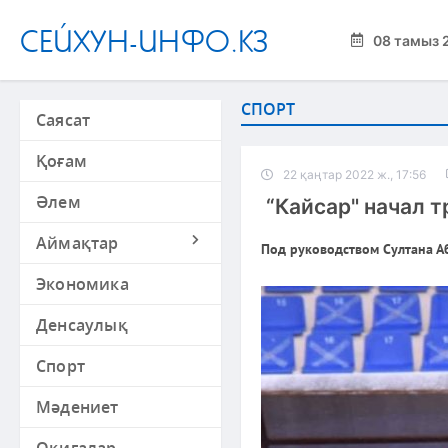
СЕЙХУН-ИНФО.КЗ
08 тамыз 
СПОРТ
Саясат
Қоғам
22 қаңтар 2022 ж., 17:56
Әлем
“Кайсар" начал 
Аймақтар
Под руководством Султана Аб
Экономика
Денсаулық
Спорт
Мәдениет