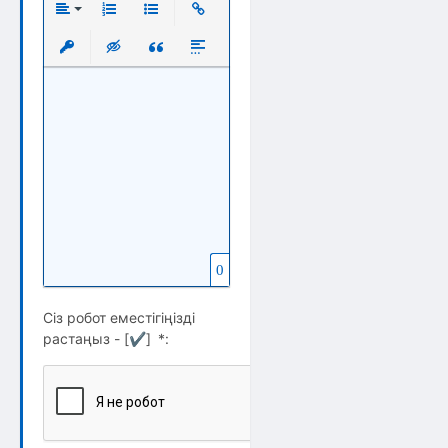
Выравнивание
Нумерованный список
Маркированный список
Вставить ссылку
Вставить защищенную ссылку
Вставка скрытого текста
Вставка цитаты
Вставка спойлера
0
Сіз робот еместігіңізді
растаңыз - [
✔
]
*
: