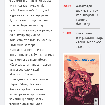
форумның алғашқы отырысы
ұлт ұясы Ұлытауда өтті.
Алматыда
20:36
шахматтан екі
Екінші жиын түбі бір түркі
халықаралық
жұртының қара шаңырағы
турнир
Түркістанда болды. Үшінші
басталды
отырыс бірегей Атырау
аумағында ұйымдастырылды.
Қазалыда
18:03
Ал былтыр тарихи бай
теміржолшылард
Көкшетау төрінде жиналдық.
кәсіби мерекесі
Енді міне қастерлі
аталып өтті
Қызылорда жерінде бас
қосып отырмыз. Бұл халқымыз
үшін орны ерекше аймақ.
Жарнама 300 х 400
«Сыр алаштың анасы» деген
аталы сөз бар, - деді
Мемлекет басшысы.
Президент осы атыраптағы
Шірік-Рабат, Жанкент,
Алтынасар, Баршынкент
қалаларының орны көне
заманның өзінде қазақ
жерінде дамыған қала