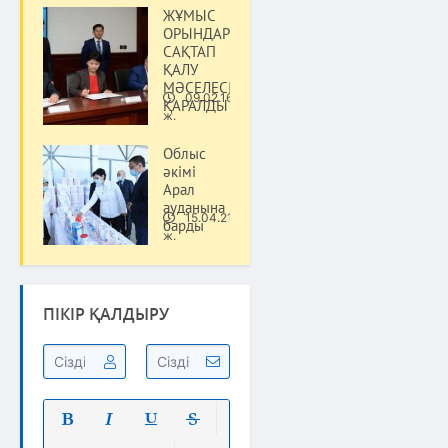
ЖҰМЫС
ОРЫНДАРЫН
САҚТАП
ҚАЛУ
МӘСЕЛЕСІ
09.02.16
ҚАРАЛДЫ
Саясат
ж.
Облыс
әкімі
Арал
ауданына
15.04.21
барды
Саясат
ж.
ПІКІР ҚАЛДЫРУ
Полужирный
Курсив
Подчеркнутый
Зачеркнутый