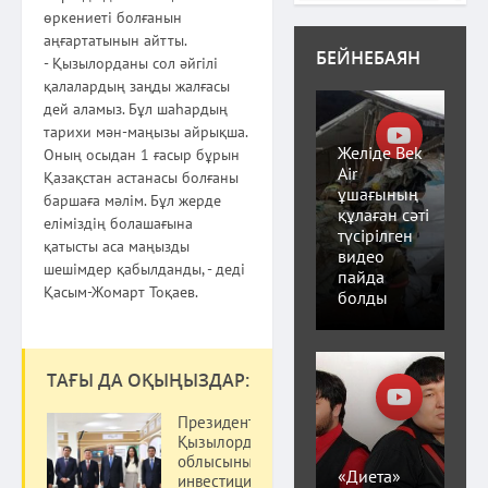
өркениеті болғанын
аңғартатынын айтты.
БЕЙНЕБАЯН
- Қызылорданы сол әйгілі
қалалардың заңды жалғасы
дей аламыз. Бұл шаһардың
тарихи мән-маңызы айрықша.
Желіде Bek
Оның осыдан 1 ғасыр бұрын
Air
Қазақстан астанасы болғаны
ұшағының
баршаға мәлім. Бұл жерде
құлаған сәті
еліміздің болашағына
түсірілген
қатысты аса маңызды
видео
шешімдер қабылданды, - деді
пайда
Қасым-Жомарт Тоқаев.
болды
ТАҒЫ ДА ОҚЫҢЫЗДАР:
Президентке
Қызылорда
облысының
«Диета»
инвестициялық