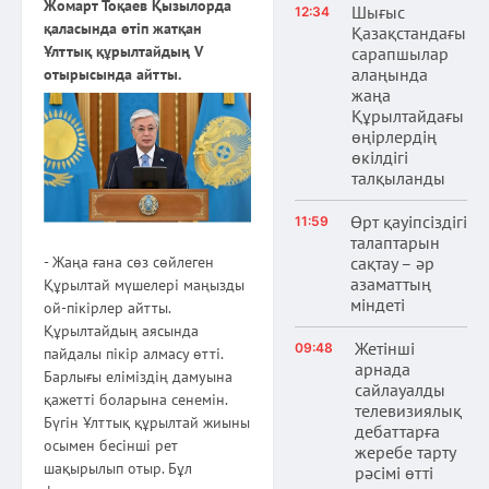
Жомарт Тоқаев Қызылорда
Шығыс
12:34
қаласында өтіп жатқан
Қазақстандағы
Ұлттық құрылтайдың V
сарапшылар
алаңында
отырысында айтты.
жаңа
Құрылтайдағы
өңірлердің
өкілдігі
талқыланды
Өрт қауіпсіздігі
11:59
талаптарын
сақтау – әр
- Жаңа ғана сөз сөйлеген
азаматтың
Құрылтай мүшелері маңызды
міндеті
ой-пікірлер айтты.
Құрылтайдың аясында
Жетінші
09:48
пайдалы пікір алмасу өтті.
арнада
Барлығы еліміздің дамуына
сайлауалды
қажетті боларына сенемін.
телевизиялық
Бүгін Ұлттық құрылтай жиыны
дебаттарға
осымен бесінші рет
жеребе тарту
шақырылып отыр. Бұл
рәсімі өтті