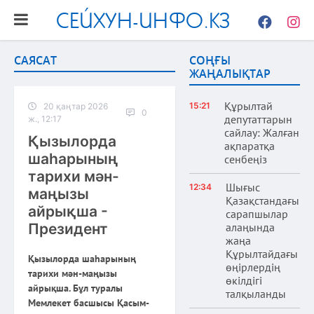
СЕЙХУН-ИНФО.КЗ
Facebook
Instag
САЯСАТ
СОҢҒЫ
ЖАҢАЛЫҚТАР
Құрылтай
15:21
20 қаңтар 2026
0
депутаттарын
ж., 12:17
сайлау: Жалған
Қызылорда
ақпаратқа
шаһарының
сенбеңіз
тарихи мән-
Шығыс
12:34
маңызы
Қазақстандағы
айрықша -
сарапшылар
Президент
алаңында
жаңа
Құрылтайдағы
Қызылорда шаһарының
өңірлердің
тарихи мән-маңызы
өкілдігі
айрықша. Бұл туралы
талқыланды
Мемлекет басшысы Қасым-