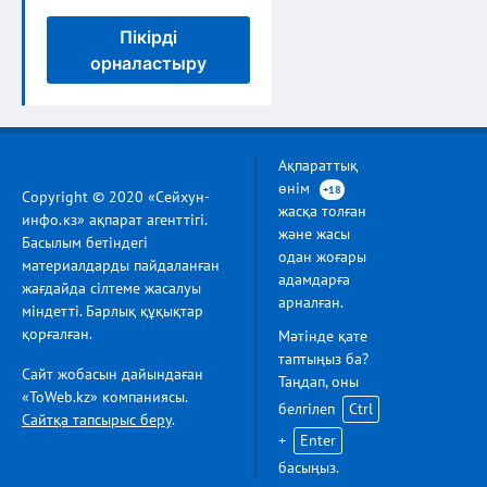
Пікірді
орналастыру
Ақпараттық
өнім
+18
Copyright © 2020 «Сейхун-
жасқа толған
инфо.кз» ақпарат агенттігі.
және жасы
Басылым бетіндегі
одан жоғары
материалдарды пайдаланған
адамдарға
жағдайда сілтеме жасалуы
арналған.
міндетті. Барлық құқықтар
қорғалған.
Мәтінде қате
таптыңыз ба?
Сайт жобасын дайындаған
Таңдап, оны
«ToWeb.kz» компаниясы.
белгілеп
Ctrl
Сайтқа тапсырыс беру
.
+
Enter
басыңыз.