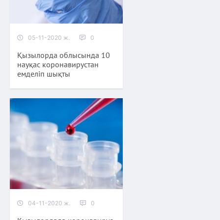
05-11-2020 ж.
0
Қызылорда облысында 10
науқас коронавирустан
емделіп шықты
04-11-2020 ж.
0