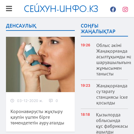
СЕЙХУН-ИНФО.КЗ
Facebook
Instag
ДЕНСАУЛЫҚ
СОҢҒЫ
ЖАҢАЛЫҚТАР
Облыс әкімі
19:26
Жаңақорғанда
асылтұқымды ма
шаруашылығыны
жұмысымен
танысты
Жаңақорғанда
19:23
су тарату
станциясы іске
03-12-2020 ж.
0
қосылды
Коронавирусты жұқтыру
Қызылорда
18:18
қаупін үштен бірге
облысында
төмендететін ауру аталды
құс фабрикасы
ашылды