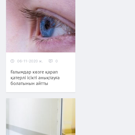
06-11-2020 ж.
0
Ғалымдар көзге қарап
қатерлі ісікті анықтауға
болатынын айтты