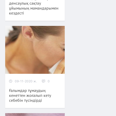
денсаулық сақтау
ұйымының мамандарымен
кездесті
09-11-2020 ж.
0
Ғалымдар тұмаудың
кенеттен жоғалып кету
себебін түсіндірді