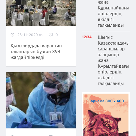
жаңа
Құрылтайдағы
өңірлердің
өкілдігі
талқыланды
26-11-2020 ж.
0
Шығыс
12:34
Қазақстандағы
Қызылордада карантин
сарапшылар
талаптарын бұзған 894
алаңында
жағдай тіркелді
жаңа
Құрылтайдағы
өңірлердің
өкілдігі
талқыланды
Жарнама 300 х 400