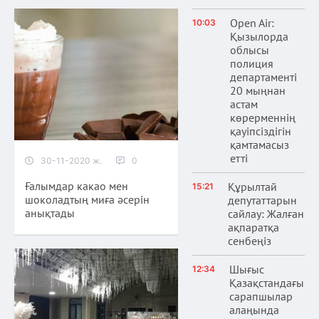
Open Air:
10:03
Қызылорда
облысы
полиция
департаменті
20 мыңнан
астам
көрерменнің
қауіпсіздігін
қамтамасыз
етті
30-11-2020 ж.
0
Ғалымдар какао мен
Құрылтай
15:21
шоколадтың миға әсерін
депутаттарын
анықтады
сайлау: Жалған
ақпаратқа
сенбеңіз
Шығыс
12:34
Қазақстандағы
сарапшылар
алаңында