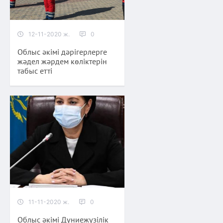
12-11-2020 ж.
0
Облыс әкімі дәрігерлерге
жәдел жәрдем көліктерін
табыс етті
11-11-2020 ж.
0
Облыс әкімі Дүниежүзілік