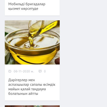
Мобильді бригадалар
қызмет көрсетуде
06-11-2020 ж.
0
Дәрігерлер мен
аспазшылар сапалы өсімдік
майын қалай таңдауға
болатынын айтты