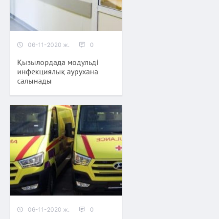
06-11-2020 ж.
0
Қызылордада модульді
инфекциялық аурухана
салынады
06-11-2020 ж.
0