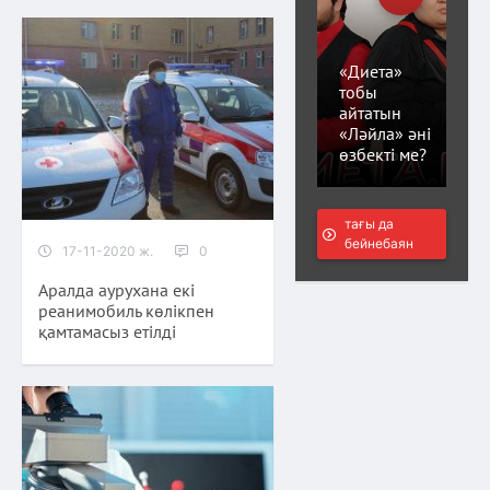
«Диета»
тобы
айтатын
«Ләйла» әні
өзбекті ме?
тағы да
бейнебаян
17-11-2020 ж.
0
Аралда аурухана екі
реанимобиль көлікпен
қамтамасыз етілді