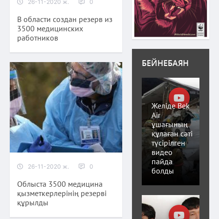
26-11-2020 ж.
0
В области создан резерв из
3500 медицинских
работников
БЕЙНЕБАЯН
Желіде Bek
Air
ұшағының
құлаған сәті
түсірілген
видео
пайда
26-11-2020 ж.
0
болды
Облыста 3500 медицина
қызметкерлерінің резерві
құрылды