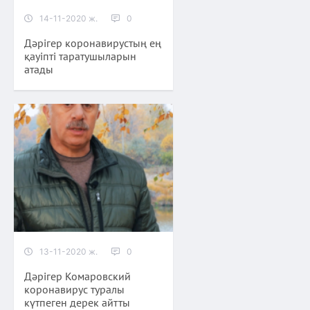
14-11-2020 ж.
0
Дәрігер коронавирустың ең
қауіпті таратушыларын
атады
13-11-2020 ж.
0
Дәрігер Комаровский
коронавирус туралы
күтпеген дерек айтты