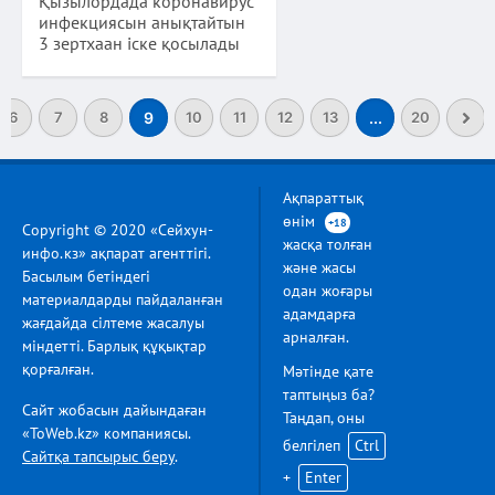
Қызылордада коронавирус
инфекциясын анықтайтын
3 зертхаан іске қосылады
6
7
8
9
10
11
12
13
...
20
Ақпараттық
өнім
+18
Copyright © 2020 «Сейхун-
жасқа толған
инфо.кз» ақпарат агенттігі.
және жасы
Басылым бетіндегі
одан жоғары
материалдарды пайдаланған
адамдарға
жағдайда сілтеме жасалуы
арналған.
міндетті. Барлық құқықтар
қорғалған.
Мәтінде қате
таптыңыз ба?
Сайт жобасын дайындаған
Таңдап, оны
«ToWeb.kz» компаниясы.
белгілеп
Ctrl
Сайтқа тапсырыс беру
.
+
Enter