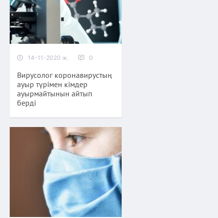
14-11-2020 ж.
0
Вирусолог коронавирустың
ауыр түрімен кімдер
ауырмайтынын айтып
берді