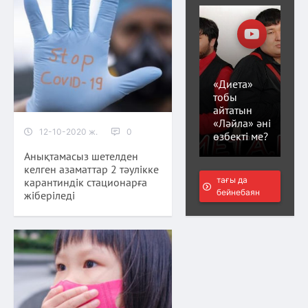
«Диета»
тобы
айтатын
«Ләйла» әні
12-10-2020 ж.
0
өзбекті ме?
Анықтамасыз шетелден
келген азаматтар 2 тәулікке
тағы да
карантиндік стационарға
бейнебаян
жіберіледі