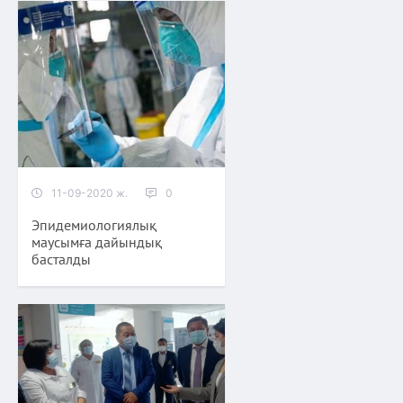
11-09-2020 ж.
0
Эпидемиологиялық
маусымға дайындық
басталды