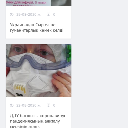
25-08-2020 ж.
0
Украинадан Сыр еліне
гуманитарлық көмек келді
22-08-2020 ж.
0
ДДҰ басшысы коронавирус
пандемиясының аяқталу
мерзімін атады