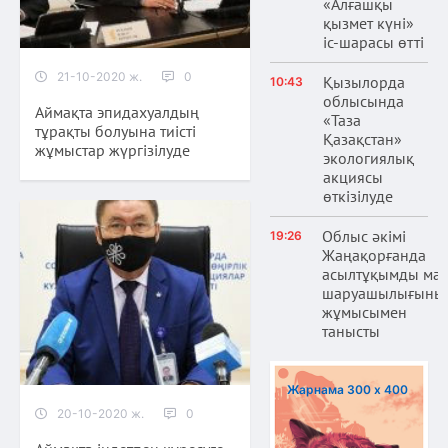
«Алғашқы
қызмет күні»
іс-шарасы өтті
21-10-2020 ж.
0
Қызылорда
10:43
облысында
Аймақта эпидахуалдың
«Таза
тұрақты болуына тиісті
Қазақстан»
жұмыстар жүргізілуде
экологиялық
акциясы
өткізілуде
Облыс әкімі
19:26
Жаңақорғанда
асылтұқымды ма
шаруашылығыны
жұмысымен
танысты
Жарнама 300 х 400
20-10-2020 ж.
0