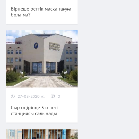
Бірнеше реттік маска тағуға
бола ма?
27-08-2020 ж.
0
Сыр өңірінде 3 оттегі
станциясы салынады