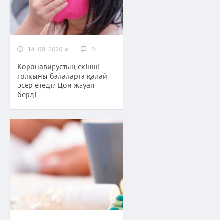
14-09-2020 ж.
0
Коронавирустың екінші
толқыны балаларға қалай
әсер етеді? Цой жауап
берді