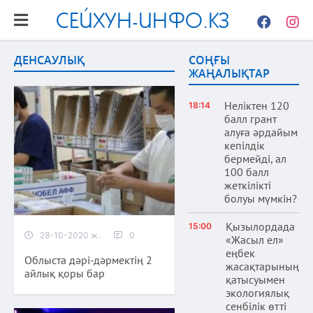
СЕЙХУН-ИНФО.КЗ
Facebook
Instag
ДЕНСАУЛЫҚ
СОҢҒЫ
ЖАҢАЛЫҚТАР
Неліктен 120
18:14
балл грант
алуға әрдайым
кепілдік
бермейді, ал
100 балл
жеткілікті
болуы мүмкін?
Қызылордада
15:00
28-10-2020 ж.
0
«Жасыл ел»
еңбек
Облыста дәрі-дәрмектің 2
жасақтарының
айлық қоры бар
қатысуымен
экологиялық
сенбілік өтті