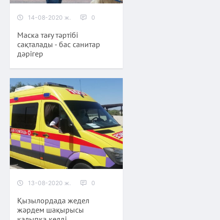
14-08-2020 ж.
0
Маска тағу тәртібі
сақталады - бас санитар
дәрігер
13-08-2020 ж.
0
Қызылордада жедел
жәрдем шақырысы
қалыпқа келді