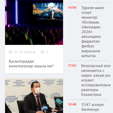
Туризм және
14:56
спорт
министрі
«Болашақ
ойындары
2026»
аясындағы
фиджитал-
футбол
жарысына
21-10-2020 ж.
0
қатысты
Қызылордада
Безопасный атом
кинотеатрлар ашыла ма?
17:50
начинается с
науки: какую рол
играют
исследовательски
реакторы
Казахстана
5547 әскери
10:48
бөлімінде