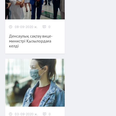
08-09-2020 ж.
0
Денсаулық сақтау вице-
министрі Қызылордаға
келді
03-09-2020 ж.
0