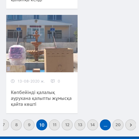
13-08-2020 ж.
0
Көпбейінді қалалық
аурухана қалыпты жұмысқа
қайта көшті
7
8
9
10
11
12
13
14
...
20