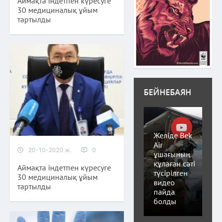
Аймақта індетпен күресуге
30 медициналық ұйым
тартылды
БЕЙНЕБАЯН
Желіде Bek
Air
20-10-2020 ж.
0
ұшағының
құлаған сәті
Аймақта індетпен күресуге
түсірілген
30 медициналық ұйым
видео
тартылды
пайда
болды