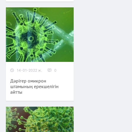
14-01-2022 ж.
0
Дәрігер омикрон
штамының ерекшелігін
айтты