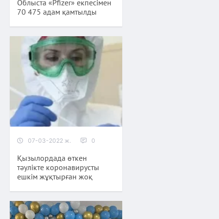
Облыста «Pfizer» екпесімен
70 475 адам қамтылды
07-03-2022 ж.
0
Қызылордада өткен
тәулікте коронавирусты
ешкім жұқтырған жоқ