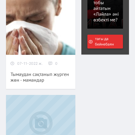
тобы
айтатын
«Ләйла» әні
өзбекті ме?
тағы да
бейнебаян
07-11-2022 ж.
0
Тымаудан сақтанып жүрген
жөн - мамандар