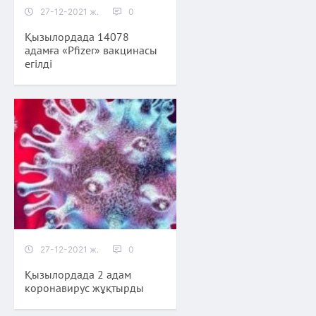
27-12-2021 ж.
0
Қызылордада 14078
адамға «Pfizer» вакцинасы
егілді
27-12-2021 ж.
0
Қызылордада 2 адам
коронавирус жұқтырды