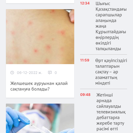
Шығыс
12:34
Қазақстандағы
сарапшылар
алаңында
жаңа
Құрылтайдағы
өңірлердің
өкілдігі
талқыланды
Өрт қауіпсіздігі
11:59
талаптарын
сақтау – әр
06-12-2022 ж.
0
азаматтың
міндеті
Желшешек ауруынан қалай
сақтануға болады?
Жетінші
09:48
арнада
сайлауалды
телевизиялық
дебаттарға
жеребе тарту
рәсімі өтті