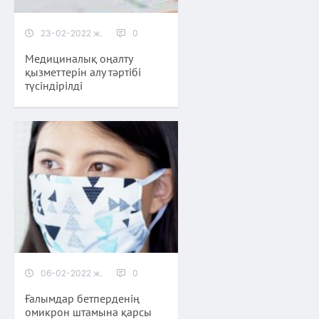
23-02-2022 ж.
0
Медициналық оңалту
қызметтерін алу тәртібі
түсіндірілді
06-02-2022 ж.
0
Ғалымдар бетперденің
омикрон штамына қарсы