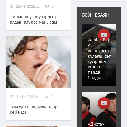
22-11-2022 ж.
0
БЕЙНЕБАЯН
Тағамнан уланулардың
алдын алу аса маңызды
Желіде Bek
Air
ұшағының
құлаған сәті
түсірілген
видео
пайда
болды
21-11-2022 ж.
0
Тымауға шалдыққандар
көбейді
«Диета»