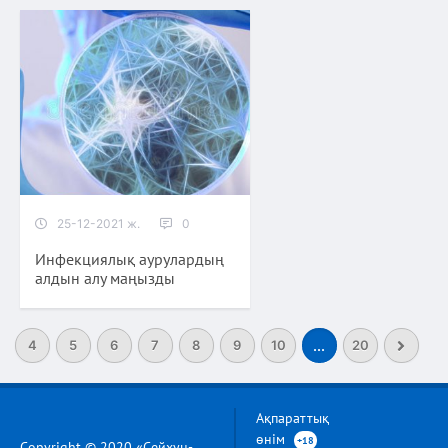
25-12-2021 ж.
0
Инфекциялық аурулардың
алдын алу маңызды
4
5
6
7
8
9
10
...
20
Ақпараттық
өнім
+18
Copyright © 2020 «Сейхун-