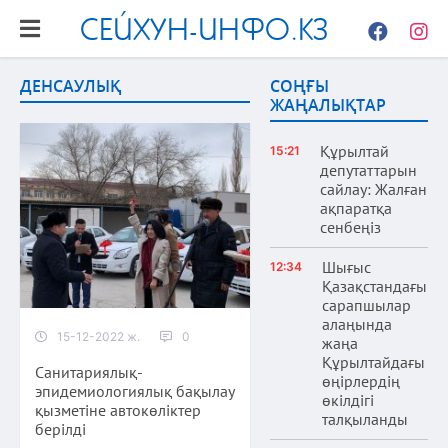
СЕЙХУН-ИНФО.КЗ
Facebook
Instag
ДЕНСАУЛЫҚ
СОҢҒЫ
ЖАҢАЛЫҚТАР
Құрылтай
15:21
депутаттарын
сайлау: Жалған
ақпаратқа
сенбеңіз
Шығыс
12:34
Қазақстандағы
сарапшылар
алаңында
15-12-2022 ж.
0
жаңа
Құрылтайдағы
Санитариялық-
өңірлердің
эпидемиологиялық бақылау
өкілдігі
қызметіне автокөліктер
талқыланды
берілді