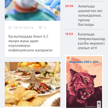
Алматыда
20:36
шахматтан екі
халықаралық
турнир
басталды
06-12-2022 ж.
0
Қазалыда
18:03
Қызылордада биыл 6,5
теміржолшылард
мыңға жуық адам
кәсіби мерекесі
коронавирус
аталып өтті
инфекциясына шалдықты
Жарнама 300 х 400