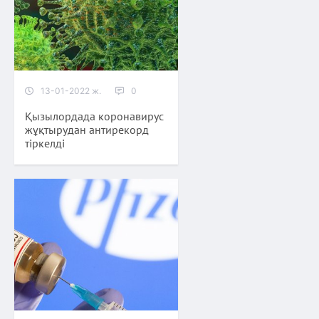
13-01-2022 ж.
0
Қызылордада коронавирус
жұқтырудан антирекорд
тіркелді