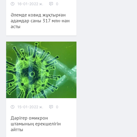
16-01-2022 ж.
0
Әлемде ковид жұқтырған
адамдар саны 317 млн-нан
асты
15-01-2022 ж.
0
Дәрігер омикрон
штамының ерекшелігін
айтты